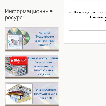
Информационные
Производитель электр
ресурсы
Наимено