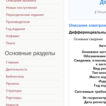
Описание каталога
Де
Новые поступления
|
Общие
Периодические издания
Производители
Описание электрон
Год издания
Дифференциальны
Алфавит
Основные сведения
Поиск
Авт
Основные
разделы
Основное заг
Обозначение
Сведения, относя
Главная
к заг
Вид ре
Деятельность
Тип нос
Библиотека
Место из
Изд
Проекты
Год из
Структура
Системные требо
Партнеры
№ госрегист
Дата регист
Новости