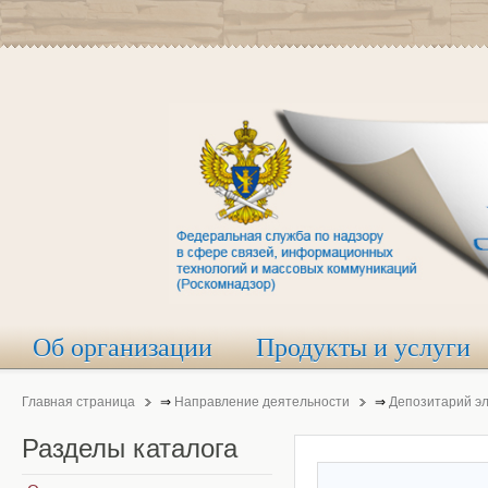
Об организации
Продукты и услуги
Главная страница
⇒
Направление деятельности
⇒
Депозитарий э
Разделы
каталога