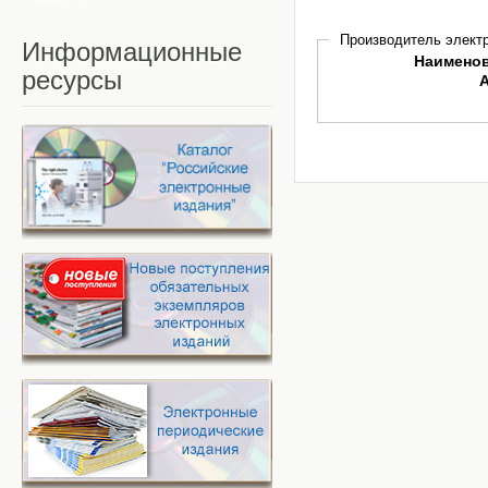
Производитель электр
Информационные
Наимено
ресурсы