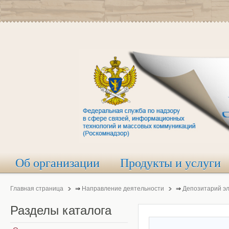
Об организации
Продукты и услуги
Главная страница
⇒
Направление деятельности
⇒
Депозитарий э
Разделы
каталога