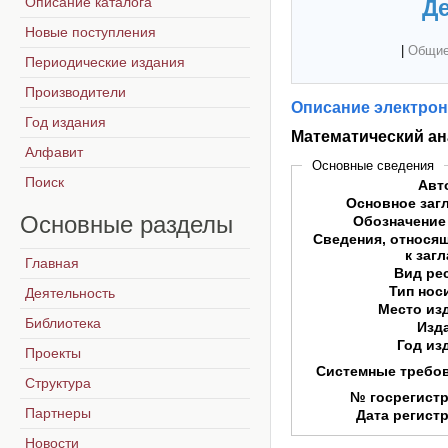
Описание каталога
Де
Новые поступления
|
Общие
Периодические издания
Производители
Описание электрон
Год издания
Математический ан
Алфавит
Основные сведения
Поиск
Авт
Основное заг
Основные
разделы
Обозначение
Сведения, относя
к заг
Главная
Вид ре
Тип нос
Деятельность
Место из
Библиотека
Изд
Год из
Проекты
Системные требо
Структура
№ госрегист
Партнеры
Дата регист
Новости