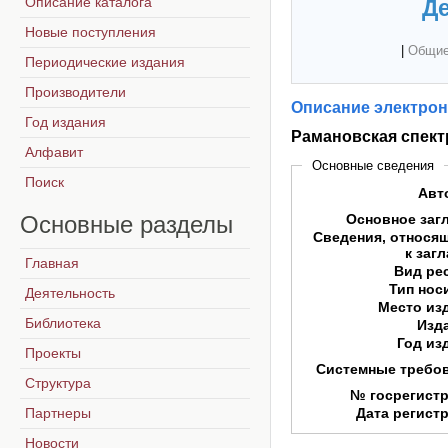
Описание каталога
Де
Новые поступления
|
Общие
Периодические издания
Производители
Описание электрон
Год издания
Рамановская спектр
Алфавит
Основные сведения
Поиск
Авт
Основные
разделы
Основное заг
Сведения, относя
к заг
Главная
Вид ре
Тип нос
Деятельность
Место из
Библиотека
Изд
Год из
Проекты
Системные требо
Структура
№ госрегист
Партнеры
Дата регист
Новости