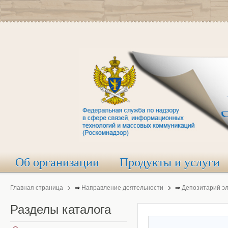
Об организации
Продукты и услуги
Главная страница
⇒
Направление деятельности
⇒
Депозитарий э
Разделы
каталога