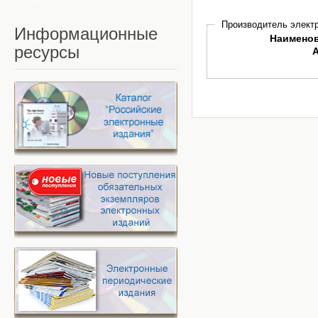
Производитель электр
Информационные
Наимено
ресурсы