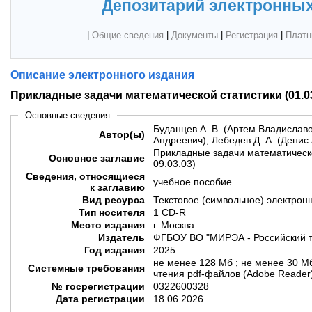
Депозитарий электронных
|
Общие сведения
|
Документы
|
Регистрация
|
Платн
Описание электронного издания
Прикладные задачи математической статистики (01.03.
Основные сведения
Буданцев А. В. (Артем Владиславо
Автор(ы)
Андреевич), Лебедев Д. А. (Денис
Прикладные задачи математическо
Основное заглавие
09.03.03)
Сведения, относящиеся
учебное пособие
к заглавию
Вид ресурса
Текстовое (символьное) электрон
Тип носителя
1 CD-R
Место издания
г. Москва
Издатель
ФГБОУ ВО "МИРЭА - Российский т
Год издания
2025
не менее 128 Мб ; не менее 30 М
Системные требования
чтения pdf-файлов (Adobe Reader
№ госрегистрации
0322600328
Дата регистрации
18.06.2026