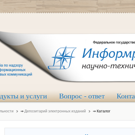
дукты и услуги
Вопрос - ответ
Конт
льности
⇒
Депозитарий электронных изданий
⇒
Каталог