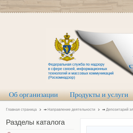
Об организации
Продукты и услуги
Главная страница
⇒
Направление деятельности
⇒
Депозитарий э
Разделы
каталога