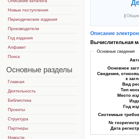
Описание каталога
Де
Новые поступления
|
Общие
Периодические издания
Производители
Описание электрон
Год издания
Вычислительная мате
Алфавит
Основные сведения
Поиск
Авт
Основные
разделы
Основное заг
Сведения, относя
к заг
Главная
Вид ре
Тип нос
Деятельность
Место из
Библиотека
Изд
Год из
Проекты
Системные требо
Структура
№ госрегист
Партнеры
Дата регист
Новости