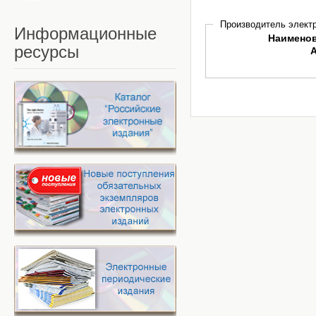
Производитель электр
Информационные
Наимено
ресурсы