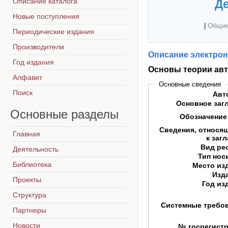
Описание каталога
Де
Новые поступления
|
Общие
Периодические издания
Производители
Описание электрон
Год издания
Основы теории авт
Алфавит
Основные сведения
Поиск
Авт
Основное заг
Основные
разделы
Обозначение
Сведения, относя
Главная
к заг
Вид ре
Деятельность
Тип нос
Библиотека
Место из
Изд
Проекты
Год из
Структура
Системные требо
Партнеры
Новости
№ госрегист