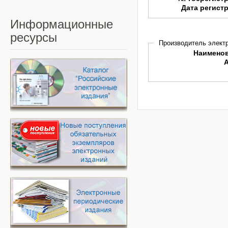
Дата регист
Информационные
ресурсы
Производитель электр
Наимено