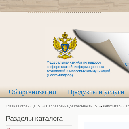
Об организации
Продукты и услуги
Главная страница
⇒
Направление деятельности
⇒
Депозитарий э
Разделы
каталога