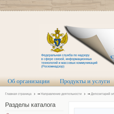
Об организации
Продукты и услуги
Главная страница
⇒
Направление деятельности
⇒
Депозитарий э
Разделы
каталога