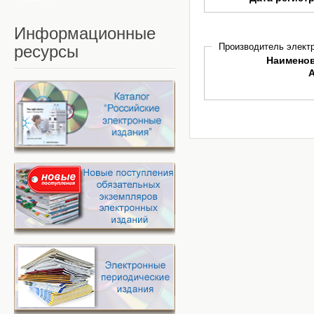
Информационные
Производитель электр
ресурсы
Наимено