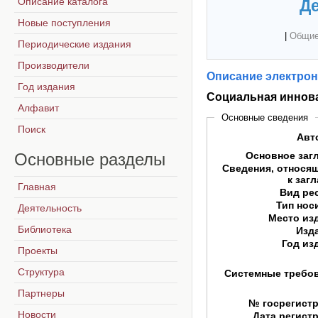
Описание каталога
Де
Новые поступления
|
Общие
Периодические издания
Производители
Описание электрон
Год издания
Социальная иннов
Алфавит
Основные сведения
Поиск
Авт
Основные
разделы
Основное заг
Сведения, относя
к заг
Главная
Вид ре
Тип нос
Деятельность
Место из
Библиотека
Изд
Год из
Проекты
Структура
Системные требо
Партнеры
№ госрегист
Новости
Дата регист