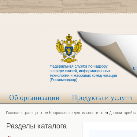
Об организации
Продукты и услуги
Главная страница
⇒
Направление деятельности
⇒
Депозитарий э
Разделы
каталога