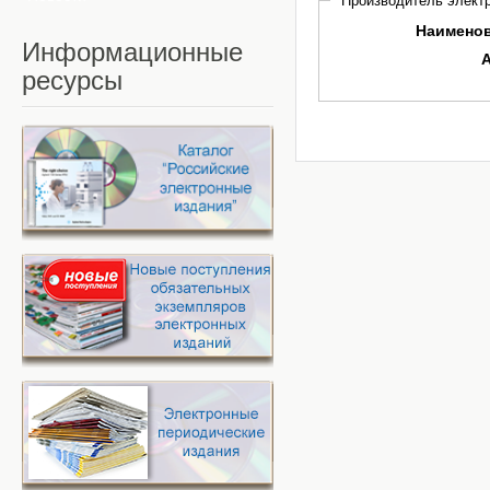
Производитель электр
Наимено
Информационные
ресурсы