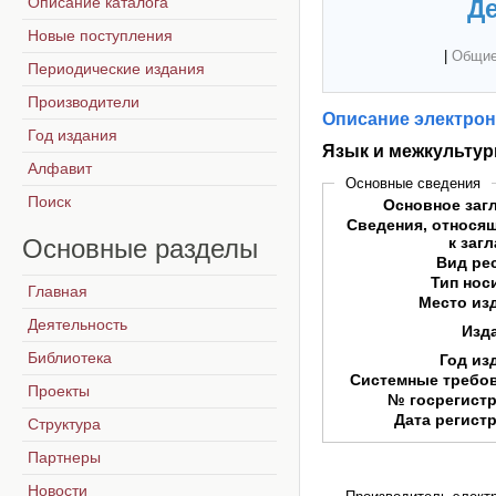
Описание каталога
Де
Новые поступления
|
Общие
Периодические издания
Производители
Описание электрон
Год издания
Язык и межкультур
Алфавит
Основные сведения
Поиск
Основное заг
Сведения, относя
Основные
разделы
к заг
Вид ре
Тип нос
Главная
Место из
Деятельность
Изд
Библиотека
Год из
Системные требо
Проекты
№ госрегист
Дата регист
Структура
Партнеры
Новости