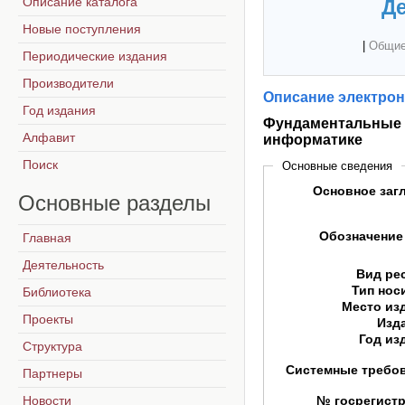
Описание каталога
Де
Новые поступления
|
Общие
Периодические издания
Производители
Описание электрон
Год издания
Фундаментальные и
Алфавит
информатике
Поиск
Основные сведения
Основное заг
Основные
разделы
Обозначение
Главная
Деятельность
Вид ре
Тип нос
Библиотека
Место из
Проекты
Изд
Год из
Структура
Системные требо
Партнеры
Новости
№ госрегист