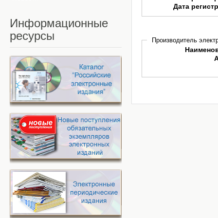
Дата регист
Информационные
ресурсы
Производитель электр
Наимено