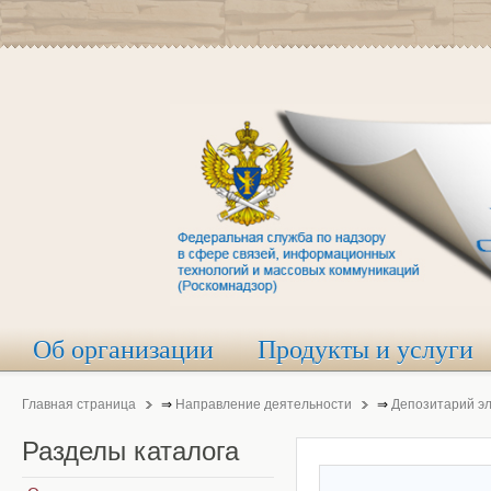
Об организации
Продукты и услуги
Главная страница
⇒
Направление деятельности
⇒
Депозитарий э
Разделы
каталога