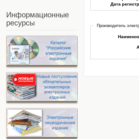
Дата регист
Информационные
ресурсы
Производитель электр
Наимено