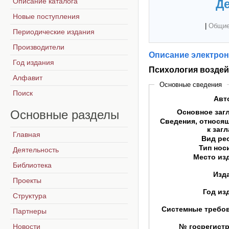
Описание каталога
Де
Новые поступления
|
Общие
Периодические издания
Производители
Описание электрон
Год издания
Психология воздей
Алфавит
Основные сведения
Поиск
Авт
Основные
разделы
Основное заг
Сведения, относя
к заг
Главная
Вид ре
Тип нос
Деятельность
Место из
Библиотека
Изд
Проекты
Год из
Структура
Системные требо
Партнеры
Новости
№ госрегист