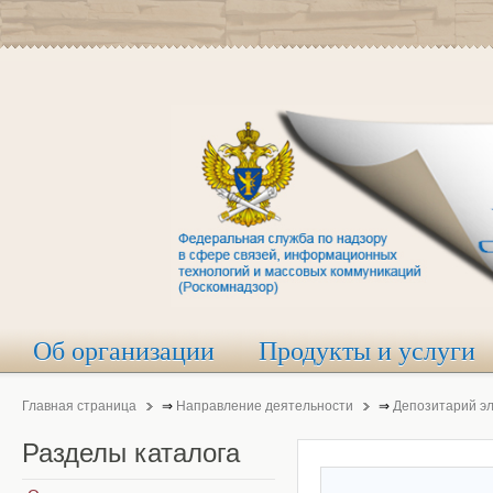
Об организации
Продукты и услуги
Главная страница
⇒
Направление деятельности
⇒
Депозитарий э
Разделы
каталога