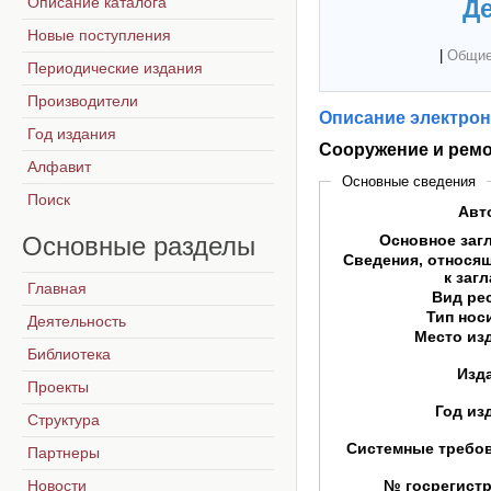
Описание каталога
Де
Новые поступления
|
Общие
Периодические издания
Производители
Описание электрон
Год издания
Сооружение и ремо
Алфавит
Основные сведения
Поиск
Авт
Основные
разделы
Основное заг
Сведения, относя
к заг
Главная
Вид ре
Тип нос
Деятельность
Место из
Библиотека
Изд
Проекты
Год из
Структура
Системные требо
Партнеры
Новости
№ госрегист