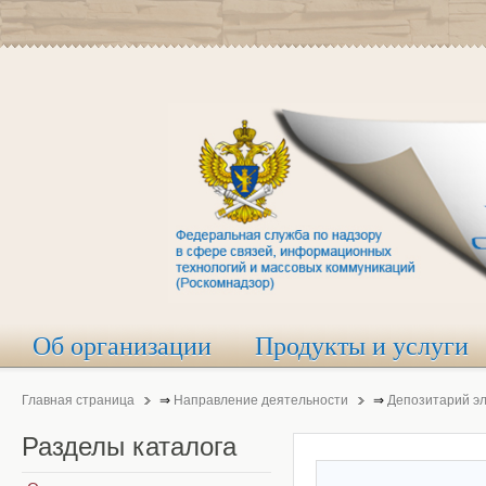
Об организации
Продукты и услуги
Главная страница
⇒
Направление деятельности
⇒
Депозитарий э
Разделы
каталога