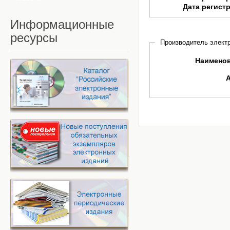
Дата регист
Информационные
ресурсы
Производитель электр
Наимено