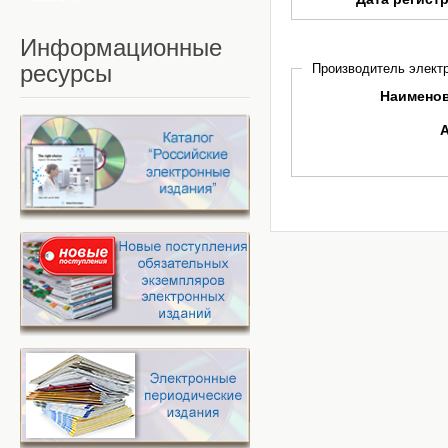
Информационные
ресурсы
Производитель электр
Наимено