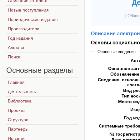
Описание каталога
Де
Новые поступления
|
Общие
Периодические издания
Производители
Описание электрон
Год издания
Основы социально
Алфавит
Основные сведения
Поиск
Авт
Основные
разделы
Основное заг
Обозначение
Сведения, относя
Главная
к заг
Вид ре
Деятельность
Тип нос
Библиотека
Место из
Изд
Проекты
Год из
Структура
Системные требо
Партнеры
№ госрегист
Новости
Дата регист