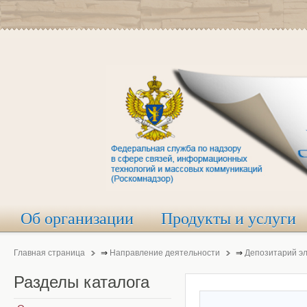
Об организации
Продукты и услуги
Главная страница
⇒
Направление деятельности
⇒
Депозитарий э
Разделы
каталога