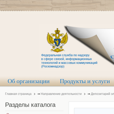
Об организации
Продукты и услуги
Главная страница
⇒
Направление деятельности
⇒
Депозитарий э
Разделы
каталога