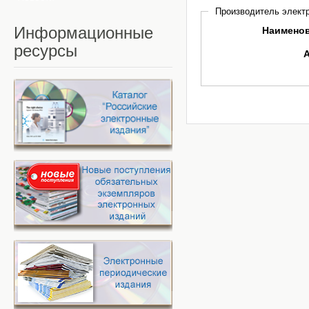
Производитель электр
Информационные
Наимено
ресурсы