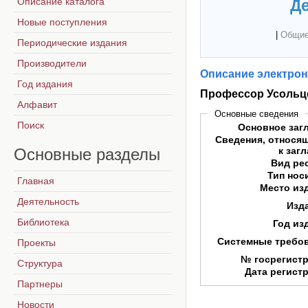
Описание каталога
Де
Новые поступления
|
Общие
Периодические издания
Производители
Описание электрон
Год издания
Профессор Усольц
Алфавит
Основные сведения
Поиск
Основное заг
Сведения, относя
Основные
разделы
к заг
Вид ре
Тип нос
Главная
Место из
Деятельность
Изд
Библиотека
Год из
Системные требо
Проекты
№ госрегист
Структура
Дата регист
Партнеры
Новости