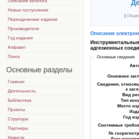
Описание каталога
Де
Новые поступления
|
Общие
Периодические издания
Производители
Описание электрон
Год издания
Инструментальные 
Алфавит
адгезионных соед
Поиск
Основные сведения
Авт
Основные
разделы
Основное заг
Главная
Сведения, относя
к заг
Деятельность
Вид ре
Библиотека
Тип нос
Место из
Проекты
Изд
Год из
Структура
Системные требо
Партнеры
№ госрегист
Новости
Дата регист