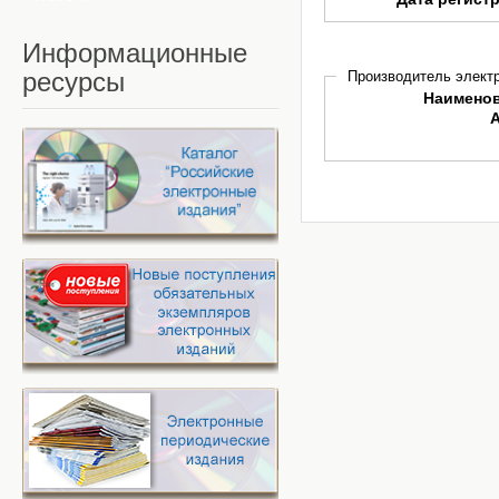
Информационные
ресурсы
Производитель электр
Наимено