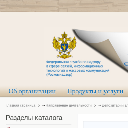
Об организации
Продукты и услуги
Главная страница
⇒
Направление деятельности
⇒
Депозитарий э
Разделы
каталога