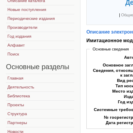
Описание каталога
Де
Новые поступления
|
Общие
Периодические издания
Производители
Описание электрон
Год издания
Имитационное мод
Алфавит
Основные сведения
Поиск
Авт
Основные
разделы
Основное заг
Сведения, относя
к заг
Главная
Вид ре
Тип нос
Деятельность
Место из
Библиотека
Изд
Год из
Проекты
Системные требо
Структура
№ госрегист
Партнеры
Дата регист
Новости