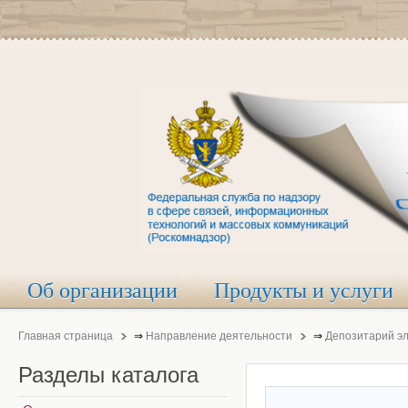
Об организации
Продукты и услуги
Главная страница
⇒
Направление деятельности
⇒
Депозитарий э
Разделы
каталога