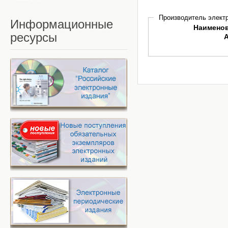
Производитель электр
Информационные
Наимено
ресурсы