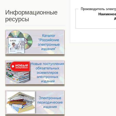
Производитель электр
Информационные
Наимено
ресурсы