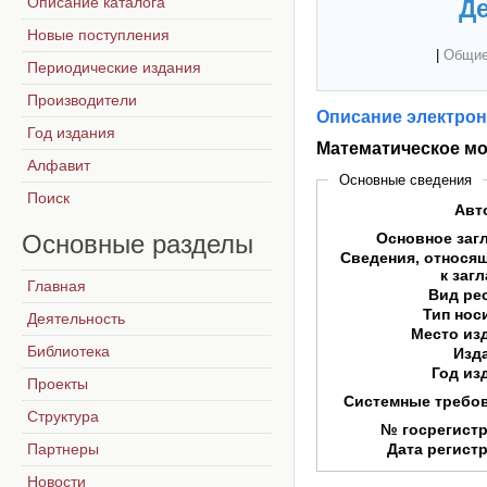
Описание каталога
Де
Новые поступления
|
Общие
Периодические издания
Производители
Описание электрон
Год издания
Математическое м
Алфавит
Основные сведения
Поиск
Авт
Основные
разделы
Основное заг
Сведения, относя
к заг
Главная
Вид ре
Тип нос
Деятельность
Место из
Библиотека
Изд
Год из
Проекты
Системные требо
Структура
№ госрегист
Партнеры
Дата регист
Новости