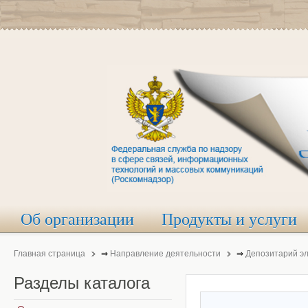
Об организации
Продукты и услуги
Главная страница
⇒
Направление деятельности
⇒
Депозитарий э
Разделы
каталога