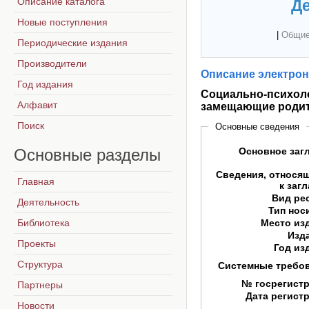
Описание каталога
Де
Новые поступления
|
Общие
Периодические издания
Производители
Описание электрон
Год издания
Социально-психоло
Алфавит
замещающие родите
Поиск
Основные сведения
Основные
разделы
Основное заг
Сведения, относя
Главная
к заг
Вид ре
Деятельность
Тип нос
Библиотека
Место из
Изд
Проекты
Год из
Структура
Системные требо
№ госрегист
Партнеры
Дата регист
Новости