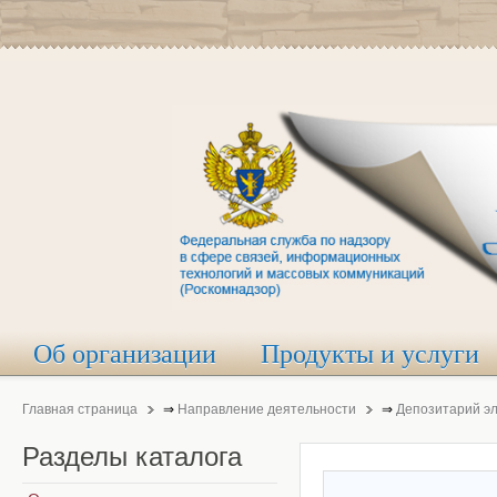
Об организации
Продукты и услуги
Главная страница
⇒
Направление деятельности
⇒
Депозитарий э
Разделы
каталога