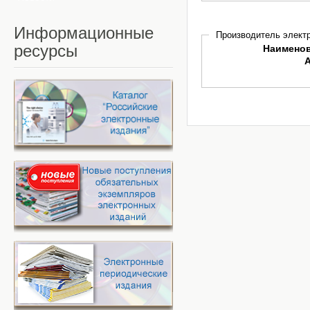
Информационные
Производитель электр
ресурсы
Наимено