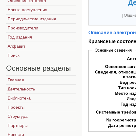
Описание каталога
Де
Новые поступления
|
Общие
Периодические издания
Производители
Описание электрон
Год издания
Кризисные состоян
Алфавит
Основные сведения
Поиск
Авт
Основные
разделы
Основное заг
Сведения, относя
к заг
Главная
Вид ре
Тип нос
Деятельность
Место из
Библиотека
Изд
Год из
Проекты
Системные требо
Структура
№ госрегист
Партнеры
Дата регист
Новости