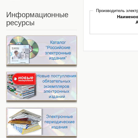
Производитель электр
Информационные
Наимено
ресурсы