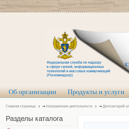
Об организации
Продукты и услуги
Главная страница
⇒
Направление деятельности
⇒
Депозитарий э
Разделы
каталога