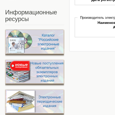
Информационные
ресурсы
Производитель электр
Наимено