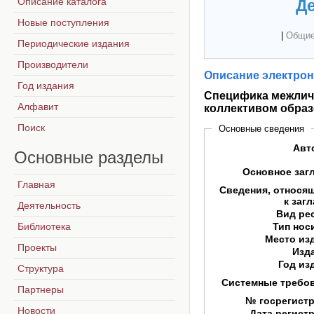
Описание каталога
Де
Новые поступления
|
Общие
Периодические издания
Производители
Описание электрон
Год издания
Специфика межлич
Алфавит
коллективом образ
Поиск
Основные сведения
Авт
Основные
разделы
Основное заг
Главная
Сведения, относя
к заг
Деятельность
Вид ре
Библиотека
Тип нос
Место из
Проекты
Изд
Год из
Структура
Системные требо
Партнеры
№ госрегист
Новости
Дата регист