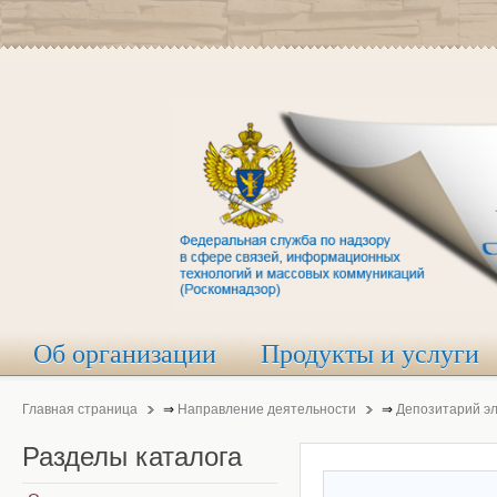
Об организации
Продукты и услуги
Главная страница
⇒
Направление деятельности
⇒
Депозитарий э
Разделы
каталога