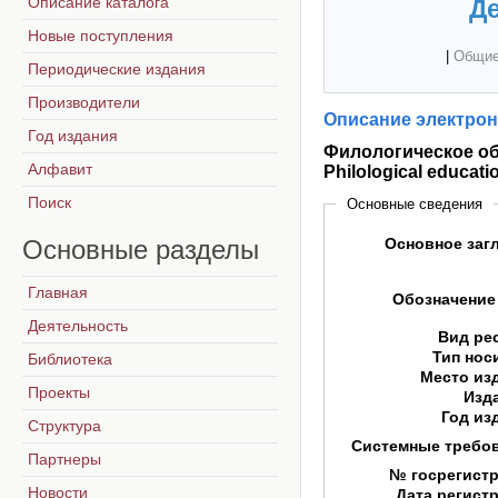
Описание каталога
Де
Новые поступления
|
Общие
Периодические издания
Производители
Описание электрон
Год издания
Филологическое об
Алфавит
Philological educati
Поиск
Основные сведения
Основные
разделы
Основное заг
Главная
Обозначение
Деятельность
Вид ре
Тип нос
Библиотека
Место из
Проекты
Изд
Год из
Структура
Системные требо
Партнеры
№ госрегист
Новости
Дата регист