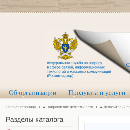
Об организации
Продукты и услуги
Главная страница
⇒
Направление деятельности
⇒
Депозитарий э
Разделы
каталога