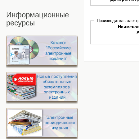
Информационные
Производитель электр
ресурсы
Наимено