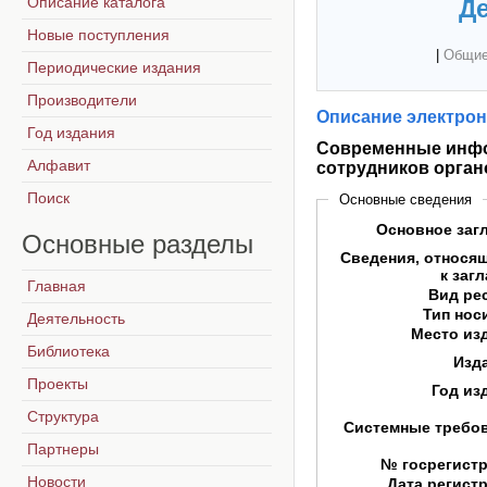
Описание каталога
Де
Новые поступления
|
Общие
Периодические издания
Производители
Описание электрон
Год издания
Современные инфо
Алфавит
сотрудников орган
Поиск
Основные сведения
Основное заг
Основные
разделы
Сведения, относя
к заг
Главная
Вид ре
Тип нос
Деятельность
Место из
Библиотека
Изд
Проекты
Год из
Структура
Системные требо
Партнеры
№ госрегист
Новости
Дата регист