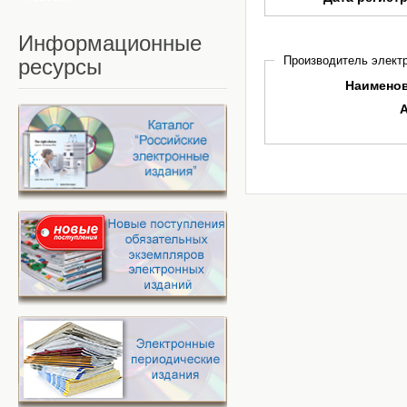
Информационные
Производитель электр
ресурсы
Наимено