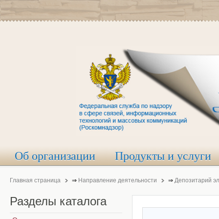
Об организации
Продукты и услуги
Главная страница
⇒
Направление деятельности
⇒
Депозитарий э
Разделы
каталога