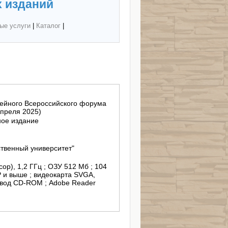
 изданий
ые услуги
|
Каталог
|
лейного Всероссийского форума
апреля 2025)
ное издание
твенный университет"
ор), 1,2 ГГц ; ОЗУ 512 Мб ; 104
P и выше ; видеокарта SVGA,
привод CD-ROM ; Adobe Reader