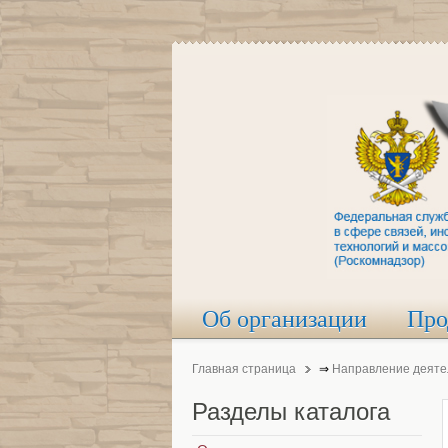
Об организации
Про
Главная страница
⇒
Направление деяте
Разделы
каталога