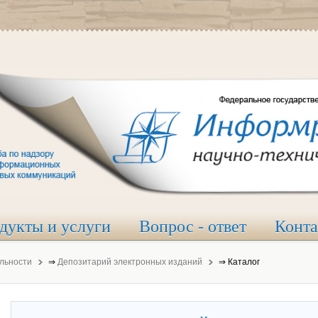
дукты и услуги
Вопрос - ответ
Конт
льности
⇒
Депозитарий электронных изданий
⇒
Каталог