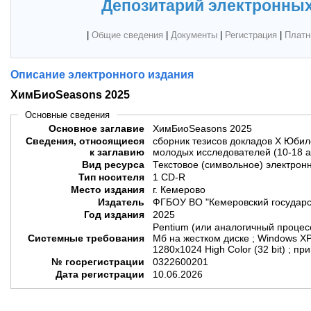
Депозитарий электронных
|
Общие сведения
|
Документы
|
Регистрация
|
Платн
Описание электронного издания
ХимБиоSeasons 2025
Основные сведения
Основное заглавие
ХимБиоSeasons 2025
Сведения, относящиеся
сборник тезисов докладов X Юби
к заглавию
молодых исследователей (10-18 
Вид ресурса
Текстовое (символьное) электрон
Тип носителя
1 CD-R
Место издания
г. Кемерово
Издатель
ФГБОУ ВО "Кемеровский государс
Год издания
2025
Pentium (или аналогичный процесс
Системные требования
Мб на жестком диске ; Windows X
1280x1024 High Color (32 bit) ; 
№ госрегистрации
0322600201
Дата регистрации
10.06.2026