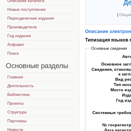
Описание каталога
Де
Новые поступления
|
Общие
Периодические издания
Производители
Описание электрон
Год издания
Типизация языков
Алфавит
Основные сведения
Поиск
Авт
Основные
разделы
Основное заг
Сведения, относя
к заг
Главная
Вид ре
Тип нос
Деятельность
Место из
Библиотека
Изд
Год из
Проекты
Структура
Системные требо
Партнеры
№ госрегист
Новости
Дата регист