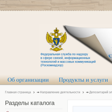
Об организации
Продукты и услуги
Главная страница
⇒
Направление деятельности
⇒
Депозитарий э
Разделы
каталога