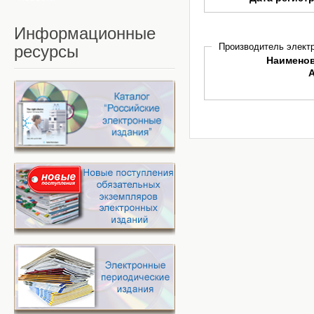
Информационные
Производитель электр
ресурсы
Наимено