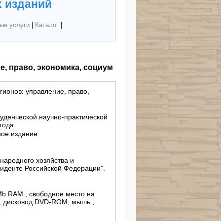
 изданий
ые услуги
|
Каталог
|
, право, экономика, социум
ионов: управление, право,
туденческой научно-практической
года
ное издание
народного хозяйства и
иденте Российской Федерации".
 Mb RAM ; свободное место на
; дисковод DVD-ROM, мышь ;