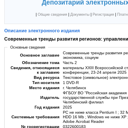
Депозитарий электронных
|
Общие сведения
|
Документы
|
Регистрация
|
Платн
Описание электронного издания
Современные тренды развития регионов: управление
Основные сведения
Современные тренды развития рег
Основное заглавие
экономика, социум
Обозначение тома
Часть 2
Сведения, относящиеся
материалы XXIII Всероссийской с
к заглавию
конференции, 23-24 апреля 2025 
Вид ресурса
Текстовое (символьное) электрон
Тип носителя
1 DVD-R
Место издания
г. Челябинск
ФГБОУ ВО "Российская академия 
Издатель
государственной службы при През
Челябинский филиал
Год издания
2025
PC не ниже класса Pentium I ; 32
Системные требования
HDD 16 Mb ; Windows не ниже XP 
Adobe Acrobat Reader
№ госрегистрации
0322600183