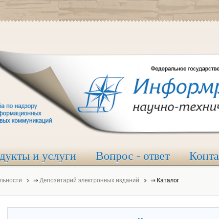
дукты и услуги
Вопрос - ответ
Конт
льности
⇒
Депозитарий электронных изданий
⇒
Каталог