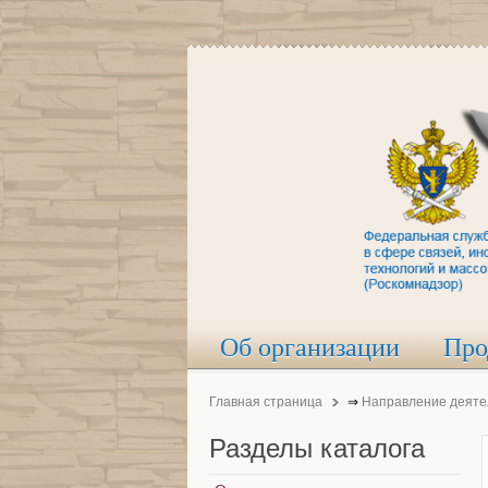
Об организации
Про
Главная страница
⇒
Направление деяте
Разделы
каталога