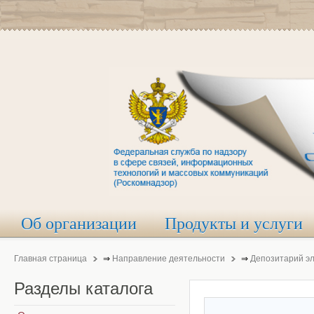
Об организации
Продукты и услуги
Главная страница
⇒
Направление деятельности
⇒
Депозитарий э
Разделы
каталога