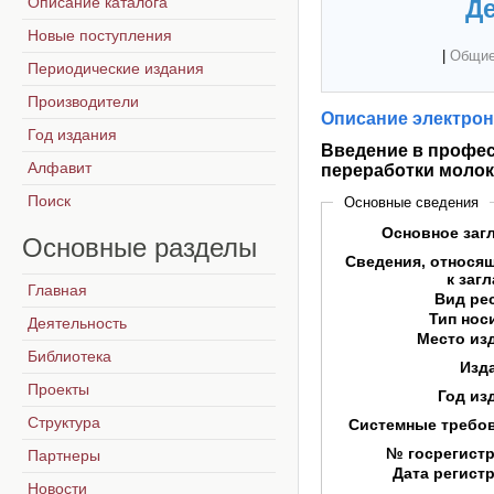
Описание каталога
Де
Новые поступления
|
Общие
Периодические издания
Производители
Описание электрон
Год издания
Введение в профес
Алфавит
переработки молок
Поиск
Основные сведения
Основное заг
Основные
разделы
Сведения, относя
к заг
Главная
Вид ре
Тип нос
Деятельность
Место из
Библиотека
Изд
Проекты
Год из
Структура
Системные требо
№ госрегист
Партнеры
Дата регист
Новости