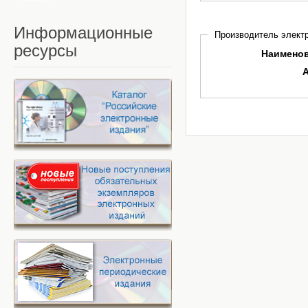
Информационные
Производитель электр
ресурсы
Наимено