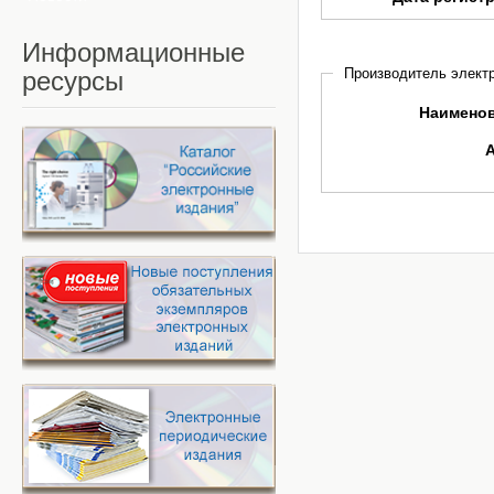
Информационные
Производитель электр
ресурсы
Наимено