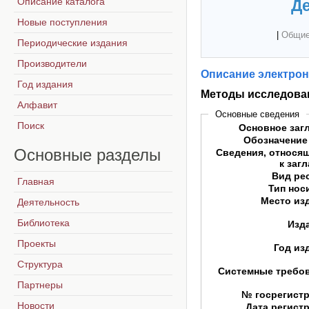
Описание каталога
Де
Новые поступления
|
Общие
Периодические издания
Производители
Описание электрон
Год издания
Методы исследован
Алфавит
Основные сведения
Поиск
Основное заг
Обозначение
Основные
разделы
Сведения, относя
к заг
Вид ре
Главная
Тип нос
Место из
Деятельность
Библиотека
Изд
Проекты
Год из
Структура
Системные требо
Партнеры
№ госрегист
Новости
Дата регист