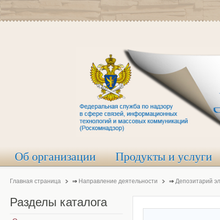
Об организации
Продукты и услуги
Главная страница
⇒
Направление деятельности
⇒
Депозитарий э
Разделы
каталога