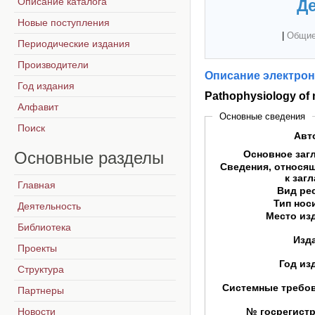
Описание каталога
Де
Новые поступления
|
Общие
Периодические издания
Производители
Описание электрон
Год издания
Pathophysiology of
Алфавит
Основные сведения
Поиск
Авт
Основные
разделы
Основное заг
Сведения, относя
к заг
Главная
Вид ре
Тип нос
Деятельность
Место из
Библиотека
Изд
Проекты
Год из
Структура
Системные требо
Партнеры
Новости
№ госрегист