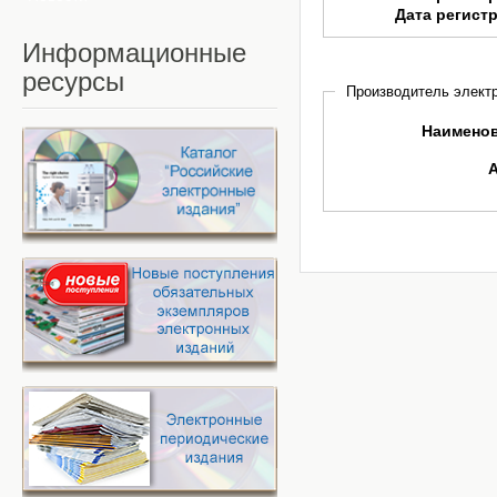
Дата регист
Информационные
ресурсы
Производитель электр
Наимено