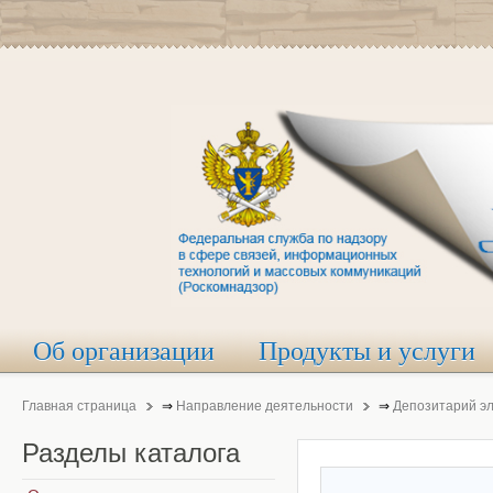
Об организации
Продукты и услуги
Главная страница
⇒
Направление деятельности
⇒
Депозитарий э
Разделы
каталога