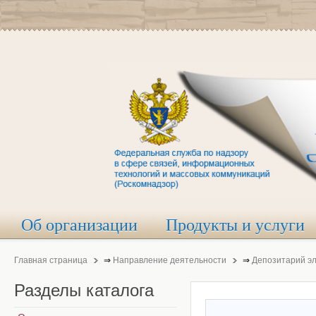
Об организации
Продукты и услуги
Главная страница
⇒
Направление деятельности
⇒
Депозитарий э
Разделы
каталога