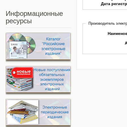
Дата регист
Информационные
ресурсы
Производитель электр
Наимено