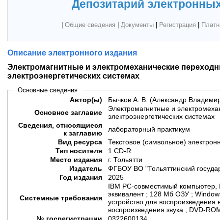
Депозитарий электронных
|
Общие сведения
|
Документы
|
Регистрация
|
Платн
Описание электронного издания
Электромагнитные и электромеханические переход
электроэнергетических системах
Основные сведения
Автор(ы)
Бычков А. В. (Александр Владими
Электромагнитные и электромеха
Основное заглавие
электроэнергетических системах
Сведения, относящиеся
лабораторный практикум
к заглавию
Вид ресурса
Текстовое (символьное) электрон
Тип носителя
1 CD-R
Место издания
г. Тольятти
Издатель
ФГБОУ ВО "Тольяттинский госуда
Год издания
2025
IBM PC-совместимый компьютер, P
эквивалент ; 128 Мб ОЗУ ; Windows
Системные требования
устройство для воспроизведения в
воспроизведения звука ; DVD-ROM
№ госрегистрации
0322600134