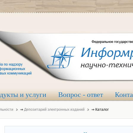
дукты и услуги
Вопрос - ответ
Конт
льности
⇒
Депозитарий электронных изданий
⇒
Каталог