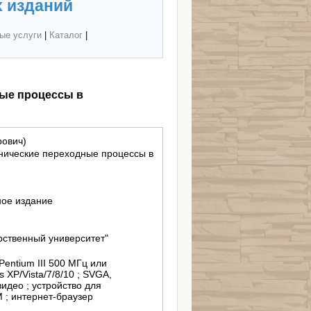
 изданий
ые услуги
|
Каталог
|
ные процессы в
рович)
нические переходные процессы в
ное издание
рственный университет"
entium III 500 МГц или
 XP/Vista/7/8/10 ; SVGA,
идео ; устройство для
 ; интернет-браузер