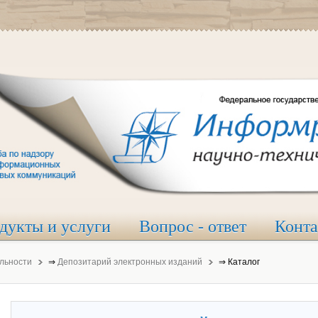
дукты и услуги
Вопрос - ответ
Конт
льности
⇒
Депозитарий электронных изданий
⇒
Каталог