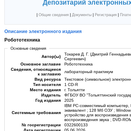
Депозитарий электронных
|
Общие сведения
|
Документы
|
Регистрация
|
Платн
Описание электронного издания
Робототехника
Основные сведения
Токарев Д. Г. (Дмитрий Геннадьеви
Автор(ы)
Сергеевич)
Основное заглавие
Робототехника
Сведения, относящиеся
лабораторный практикум
к заглавию
Вид ресурса
Текстовое (символьное) электрон
Тип носителя
1 CD-R
Место издания
г. Тольятти
Издатель
ФГБОУ ВО "Тольяттинский госуда
Год издания
2025
IBM PC-совместимый компьютер, P
эквивалент ; 128 Мб ОЗУ ; Windows
Системные требования
устройство для воспроизведения в
воспроизведения звука ; DVD-ROM
№ госрегистрации
0322600133
Дата регистрации
05.06.2026