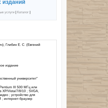
 изданий
ые услуги
|
Каталог
|
ч), Глибин Е. С. (Евгений
ное издание
рственный университет"
entium III 500 МГц или
 XP/Vista/7/8/10 ; SVGA,
идео ; устройство для
 ; интернет-браузер