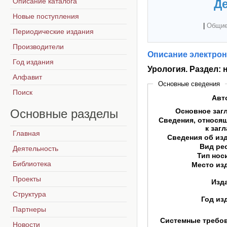
Описание каталога
Де
Новые поступления
|
Общие
Периодические издания
Производители
Описание электрон
Год издания
Урология. Раздел:
Алфавит
Основные сведения
Поиск
Авт
Основные
разделы
Основное заг
Сведения, относя
к заг
Главная
Сведения об из
Вид ре
Деятельность
Тип нос
Библиотека
Место из
Проекты
Изд
Структура
Год из
Партнеры
Системные требо
Новости