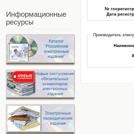
№ госрегист
Информационные
Дата регист
ресурсы
Производитель электр
Наимено