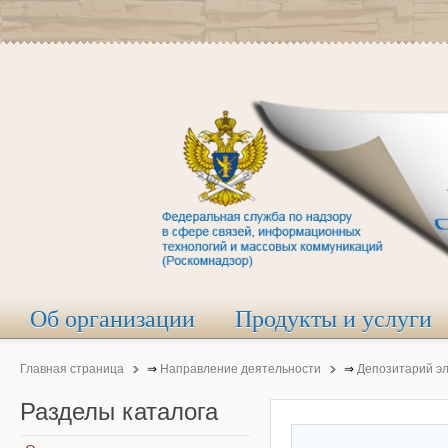
Об организации
Продукты и услуги
Главная страница
⇒
Направление деятельности
⇒
Депозитарий э
Разделы
каталога