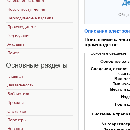
Описание каталога
Де
Новые поступления
|
Общие
Периодические издания
Производители
Описание электрон
Год издания
Повышение качеств
Алфавит
производстве
Поиск
Основные сведения
Основное заг
Основные
разделы
Сведения, относя
к заг
Главная
Вид ре
Тип нос
Деятельность
Место из
Библиотека
Изд
Проекты
Год из
Структура
Системные требо
Партнеры
№ госрегист
Новости
Дата регист