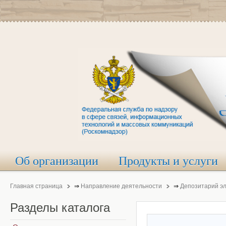
Об организации
Продукты и услуги
Главная страница
⇒
Направление деятельности
⇒
Депозитарий э
Разделы
каталога