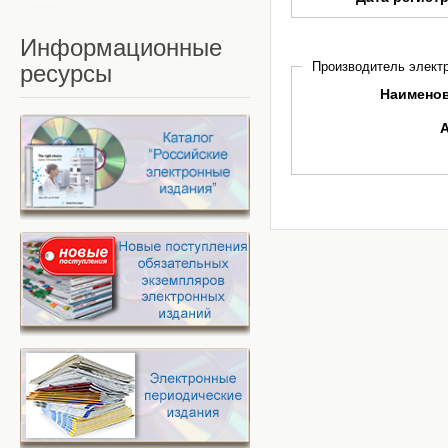
Информационные
Производитель электр
ресурсы
Наимено