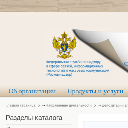
Об организации
Продукты и услуги
Главная страница
⇒
Направление деятельности
⇒
Депозитарий э
Разделы
каталога