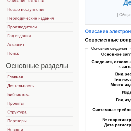
Описание каталога
Де
Новые поступления
|
Общие
Периодические издания
Производители
Описание электрон
Год издания
Современные вопр
Алфавит
Основные сведения
Поиск
Основное заг
Сведения, относя
Основные
разделы
к заг
Вид ре
Главная
Тип нос
Место из
Деятельность
Изд
Библиотека
Год из
Проекты
Системные требо
Структура
№ госрегист
Партнеры
Дата регист
Новости