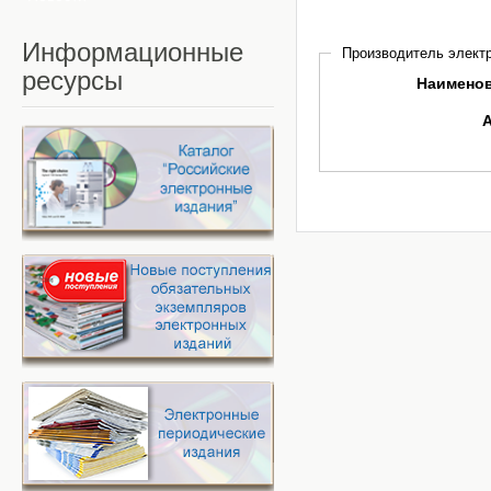
Информационные
Производитель электр
ресурсы
Наимено