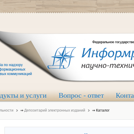
дукты и услуги
Вопрос - ответ
Конт
льности
⇒
Депозитарий электронных изданий
⇒
Каталог