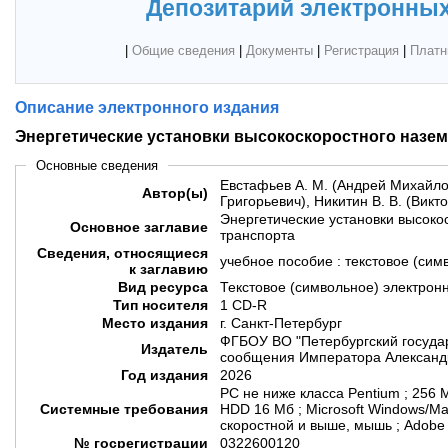
Депозитарий электронных
|
Общие сведения
|
Документы
|
Регистрация
|
Платн
Описание электронного издания
Энергетические установки высокоскоростного назем
Основные сведения
Евстафьев А. М. (Андрей Михайлов
Автор(ы)
Григорьевич), Никитин В. В. (Викт
Энергетические установки высоко
Основное заглавие
транспорта
Сведения, относящиеся
учебное пособие : текстовое (сим
к заглавию
Вид ресурса
Текстовое (символьное) электрон
Тип носителя
1 CD-R
Место издания
г. Санкт-Петербург
ФГБОУ ВО "Петербургский госуда
Издатель
сообщения Императора Александр
Год издания
2026
PC не ниже класса Pentium ; 256 
Системные требования
HDD 16 Мб ; Microsoft Windows/M
скоростной и выше, мышь ; Adobe
№ госрегистрации
0322600120