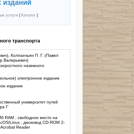
 изданий
ые услуги
|
Каталог
|
ного транспорта
ич), Колпахчьян П. Г. (Павел
ор Валерьевич)
скоростного наземного
вольное) электронное издание
ное издание
рственный университет путей
а I"
Мб RAM ; свободное место на
acOS/Linux ; дисковод CD-ROM 2-
 Acrobat Reader