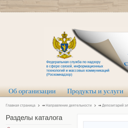
Об организации
Продукты и услуги
Главная страница
⇒
Направление деятельности
⇒
Депозитарий э
Разделы
каталога