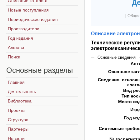
Описание каталога
Де
Новые поступления
|
Общие
Периодические издания
Производители
Описание электрон
Год издания
Техническое регул
Алфавит
электромеханичес
Поиск
Основные сведения
Авт
Основные
разделы
Основное заг
Сведения, относя
Главная
к заг
Вид ре
Деятельность
Тип нос
Библиотека
Место из
Изд
Проекты
Год из
Структура
Системные требо
Партнеры
Новости
№ госрегист