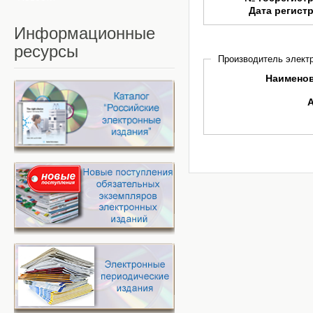
Дата регист
Информационные
ресурсы
Производитель электр
Наимено