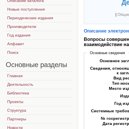
Описание каталога
Де
Новые поступления
|
Общие
Периодические издания
Производители
Описание электрон
Год издания
Вопросы совершен
Алфавит
взаимодействие на
Поиск
Основные сведения
Основное заг
Основные
разделы
Сведения, относя
к заг
Главная
Вид ре
Тип нос
Деятельность
Место из
Библиотека
Изд
Проекты
Год из
Структура
Системные требо
№ госрегист
Партнеры
Дата регист
Новости