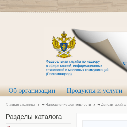
Об организации
Продукты и услуги
Главная страница
⇒
Направление деятельности
⇒
Депозитарий э
Разделы
каталога