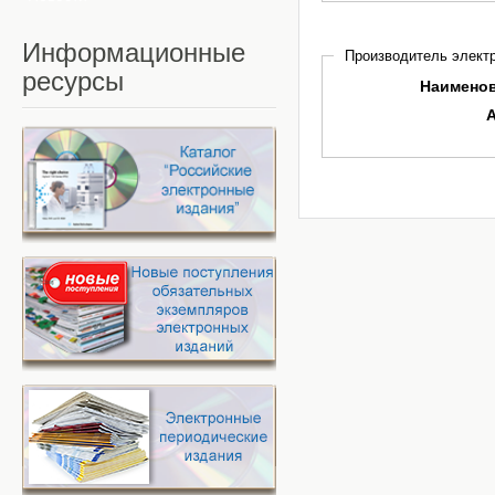
Информационные
Производитель электр
ресурсы
Наимено