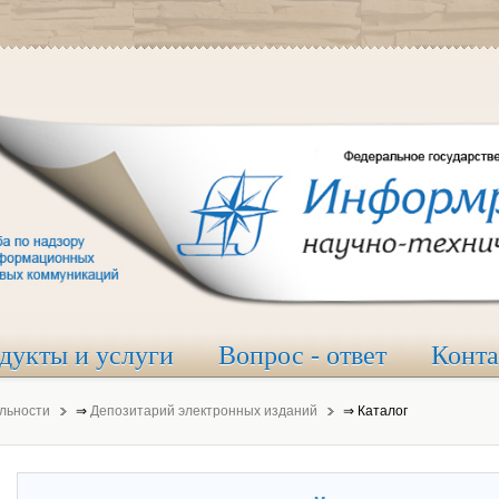
дукты и услуги
Вопрос - ответ
Конт
льности
⇒
Депозитарий электронных изданий
⇒
Каталог