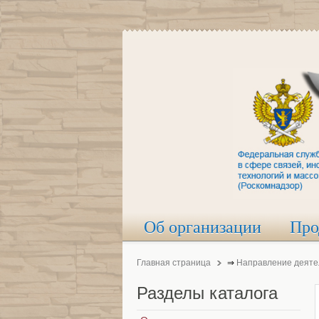
Об организации
Про
Главная страница
⇒
Направление деяте
Разделы
каталога