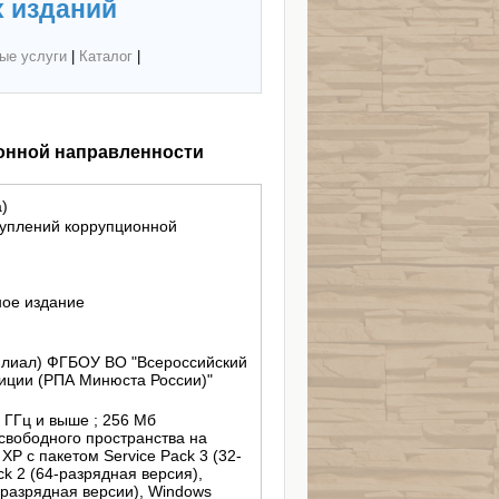
 изданий
ые услуги
|
Каталог
|
онной направленности
)
уплений коррупционной
ное издание
филиал) ФГБОУ ВО "Всероссийский
иции (РПА Минюста России)"
3 ГГц и выше ; 256 Мб
 свободного пространства на
 XP с пакетом Service Pack 3 (32-
ck 2 (64-разрядная версия),
-разрядная версии), Windows