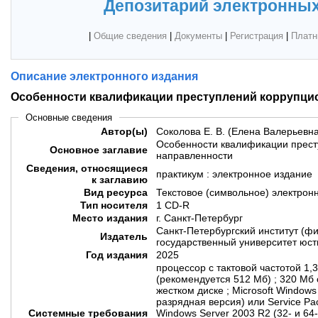
Депозитарий электронных
|
Общие сведения
|
Документы
|
Регистрация
|
Платн
Описание электронного издания
Особенности квалификации преступлений коррупци
Основные сведения
Автор(ы)
Соколова Е. В. (Елена Валерьевна
Особенности квалификации прест
Основное заглавие
направленности
Сведения, относящиеся
практикум : электронное издание
к заглавию
Вид ресурса
Текстовое (символьное) электрон
Тип носителя
1 CD-R
Место издания
г. Санкт-Петербург
Санкт-Петербургский институт (
Издатель
государственный университет юст
Год издания
2025
процессор с тактовой частотой 1,
(рекомендуется 512 Мб) ; 320 Мб
жестком диске ; Microsoft Windows
разрядная версия) или Service Pa
Системные требования
Windows Server 2003 R2 (32- и 64