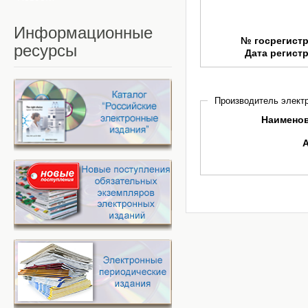
Информационные
№ госрегист
ресурсы
Дата регист
Производитель электр
Наимено