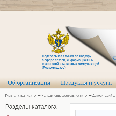
Об организации
Продукты и услуги
Главная страница
⇒
Направление деятельности
⇒
Депозитарий э
Разделы
каталога