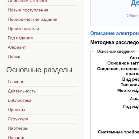
Описание каталога
Де
Новые поступления
|
Общие
Периодические издания
Производители
Описание электрон
Год издания
Методика расследо
Алфавит
Основные сведения
Поиск
Авт
Основное заг
Основные
разделы
Сведения, относя
к заг
Вид ре
Главная
Тип нос
Место из
Деятельность
Изд
Библиотека
Год из
Проекты
Структура
Партнеры
Системные требо
Новости