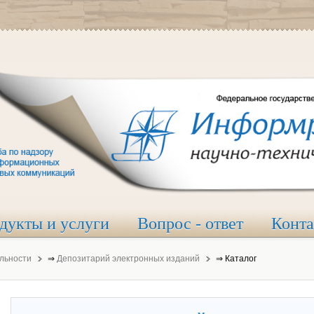
дукты и услуги
Вопрос - ответ
Конт
льности
⇒
Депозитарий электронных изданий
⇒
Каталог