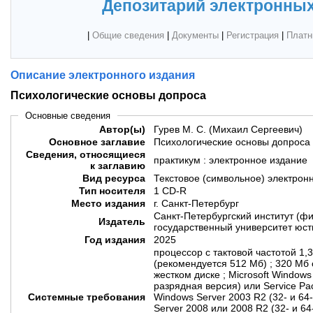
Депозитарий электронных
|
Общие сведения
|
Документы
|
Регистрация
|
Платн
Описание электронного издания
Психологические основы допроса
Основные сведения
Автор(ы)
Гурев М. С. (Михаил Сергеевич)
Основное заглавие
Психологические основы допроса
Сведения, относящиеся
практикум : электронное издание
к заглавию
Вид ресурса
Текстовое (символьное) электрон
Тип носителя
1 CD-R
Место издания
г. Санкт-Петербург
Санкт-Петербургский институт (
Издатель
государственный университет юст
Год издания
2025
процессор с тактовой частотой 1,
(рекомендуется 512 Мб) ; 320 Мб
жестком диске ; Microsoft Windows
разрядная версия) или Service Pa
Системные требования
Windows Server 2003 R2 (32- и 64
Server 2008 или 2008 R2 (32- и 6