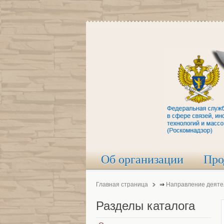
Об организации
Про
Главная страница
⇒
Направление деяте
Разделы
каталога