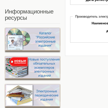
Информационные
ресурсы
Производитель электр
Наимено