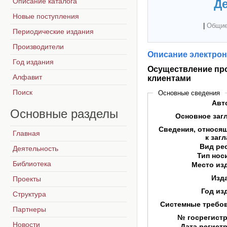
Описание каталога
Де
Новые поступления
|
Общие
Периодические издания
Производители
Описание электрон
Год издания
Осуществление про
Алфавит
клиентами
Поиск
Основные сведения
Авт
Основные
разделы
Основное заг
Сведения, относя
Главная
к заг
Вид ре
Деятельность
Тип нос
Библиотека
Место из
Изд
Проекты
Год из
Структура
Системные требо
Партнеры
№ госрегист
Новости
Дата регист