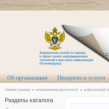
Об организации
Продукты и услуги
Главная страница
⇒
Направление деятельности
⇒
Депозитарий э
Разделы
каталога