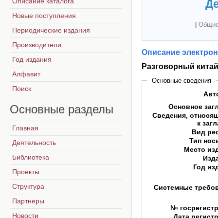
Описание каталога
Де
Новые поступления
|
Общие
Периодические издания
Производители
Описание электрон
Год издания
Разговорный китай
Алфавит
Основные сведения
Поиск
Авт
Основные
разделы
Основное заг
Сведения, относя
к заг
Главная
Вид ре
Тип нос
Деятельность
Место из
Библиотека
Изд
Год из
Проекты
Структура
Системные требо
Партнеры
№ госрегист
Новости
Дата регист