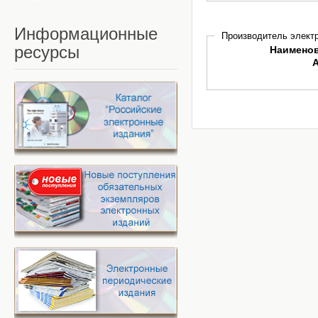
Информационные
Производитель электр
ресурсы
Наимено