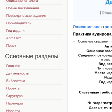
Описание каталога
Де
Новые поступления
|
Общие
Периодические издания
Производители
Описание электрон
Год издания
Практика аудирова
Алфавит
Основные сведения
Поиск
Авт
Основное заг
Основные
разделы
Сведения, относя
к заг
Вид ре
Главная
Тип нос
Место из
Деятельность
Изд
Библиотека
Год из
Проекты
Системные требо
Структура
№ госрегист
Партнеры
Дата регист
Новости