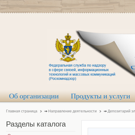
Об организации
Продукты и услуги
Главная страница
⇒
Направление деятельности
⇒
Депозитарий э
Разделы
каталога