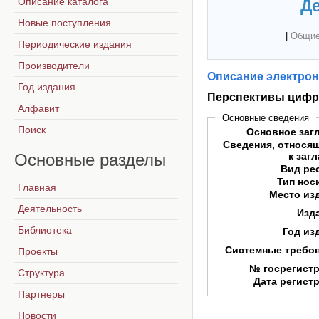
Описание каталога
Де
Новые поступления
|
Общие
Периодические издания
Производители
Описание электрон
Год издания
Перспективы цифр
Алфавит
Основные сведения
Поиск
Основное заг
Сведения, относя
Основные
разделы
к заг
Вид ре
Тип нос
Главная
Место из
Деятельность
Изд
Библиотека
Год из
Системные требо
Проекты
№ госрегист
Структура
Дата регист
Партнеры
Новости