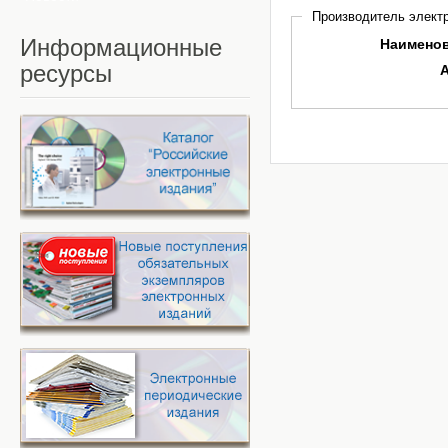
Производитель электр
Информационные
Наимено
ресурсы