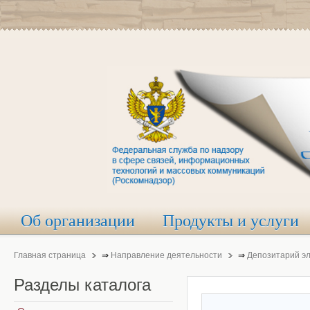
Об организации
Продукты и услуги
Главная страница
⇒
Направление деятельности
⇒
Депозитарий э
Разделы
каталога