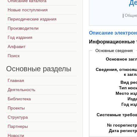
Описание каталога
Де
Новые поступления
|
Общие
Периодические издания
Производители
Описание электрон
Год издания
Информационные т
Алфавит
Основные сведения
Поиск
Основное заг
Основные
разделы
Сведения, относя
к заг
Главная
Вид ре
Тип нос
Деятельность
Место из
Библиотека
Изд
Год из
Проекты
Системные требо
Структура
№ госрегист
Партнеры
Дата регист
Новости