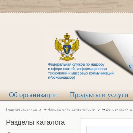
Об организации
Продукты и услуги
Главная страница
⇒
Направление деятельности
⇒
Депозитарий э
Разделы
каталога