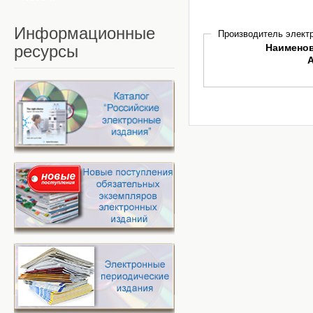
Информационные
Производитель электр
ресурсы
Наимено