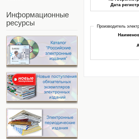
Дата регист
Информационные
ресурсы
Производитель электр
Наимено