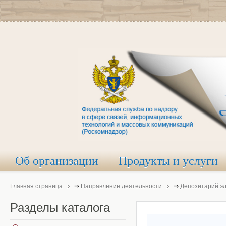
Об организации
Продукты и услуги
Главная страница
⇒
Направление деятельности
⇒
Депозитарий э
Разделы
каталога