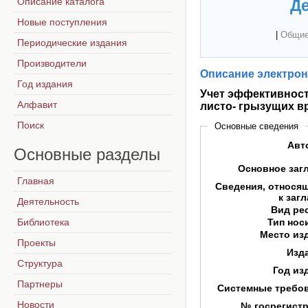
Описание каталога
Де
Новые поступления
|
Общие
Периодические издания
Производители
Описание электрон
Год издания
Учет эффективност
Алфавит
листо- грызущих в
Поиск
Основные сведения
Авт
Основные
разделы
Основное заг
Главная
Сведения, относя
к заг
Деятельность
Вид ре
Библиотека
Тип нос
Место из
Проекты
Изд
Структура
Год из
Партнеры
Системные требо
Новости
№ госрегист