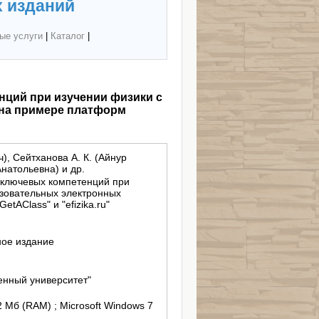
 изданий
ые услуги
|
Каталог
|
ций при изучении физики с
на примере платформ
), Сейтханова А. К. (Айнур
Анатольевна) и др.
ключевых компетенций при
зовательных электронных
tAClass" и "efizika.ru"
ное издание
енный университет"
12 Мб (RAM) ; Microsoft Windows 7