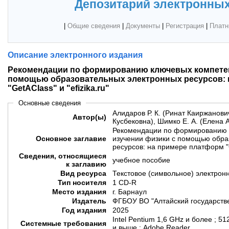
Депозитарий электронных
|
Общие сведения
|
Документы
|
Регистрация
|
Платн
Описание электронного издания
Рекомендации по формированию ключевых компетен
помощью образовательных электронных ресурсов: 
"GetAClass" и "efizika.ru"
Основные сведения
Алидаров Р. К. (Ринат Каиржанович
Автор(ы)
Кусбековна), Шимко Е. А. (Елена 
Рекомендации по формированию 
Основное заглавие
изучении физики с помощью обра
ресурсов: на примере платформ "Ge
Сведения, относящиеся
учебное пособие
к заглавию
Вид ресурса
Текстовое (символьное) электрон
Тип носителя
1 CD-R
Место издания
г. Барнаул
Издатель
ФГБОУ ВО "Алтайский государств
Год издания
2025
Intel Pentium 1,6 GHz и более ; 5
Системные требования
и выше ; Adobe Reader