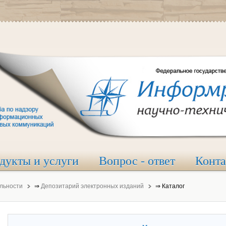
дукты и услуги
Вопрос - ответ
Конт
льности
⇒
Депозитарий электронных изданий
⇒
Каталог