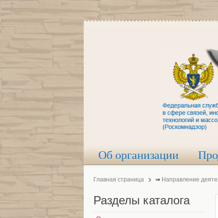
Об организации
Про
Главная страница
⇒
Направление деяте
Разделы
каталога