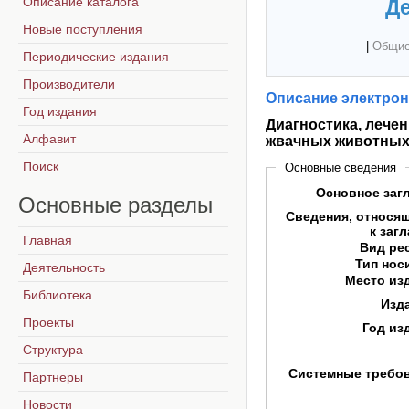
Описание каталога
Де
Новые поступления
|
Общие
Периодические издания
Производители
Описание электрон
Год издания
Диагностика, лече
Алфавит
жвачных животны
Поиск
Основные сведения
Основное заг
Основные
разделы
Сведения, относя
к заг
Главная
Вид ре
Тип нос
Деятельность
Место из
Библиотека
Изд
Проекты
Год из
Структура
Системные требо
Партнеры
Новости