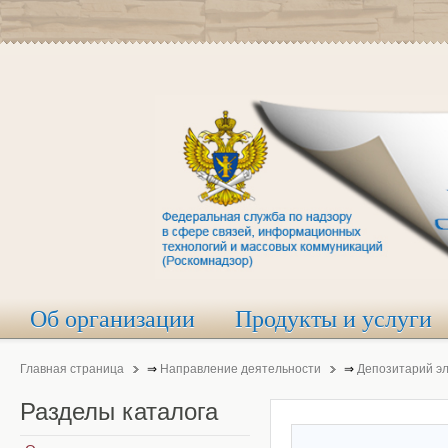
Об организации
Продукты и услуги
Главная страница
⇒
Направление деятельности
⇒
Депозитарий э
Разделы
каталога