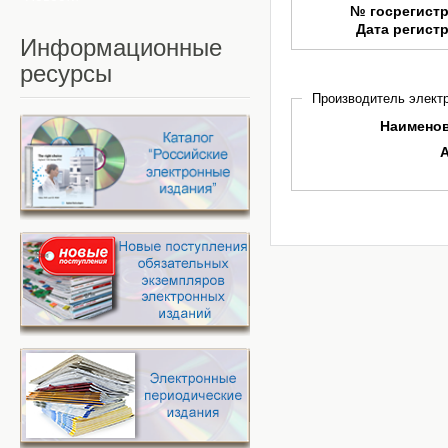
№ госрегист
Дата регист
Информационные
ресурсы
Производитель электр
Наимено