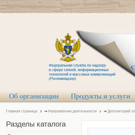
Об организации
Продукты и услуги
Главная страница
⇒
Направление деятельности
⇒
Депозитарий э
Разделы
каталога