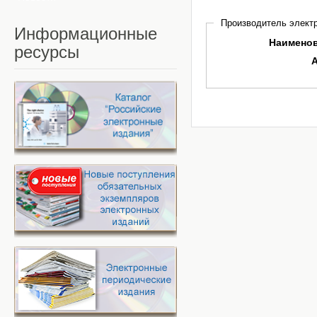
Производитель электр
Информационные
Наимено
ресурсы