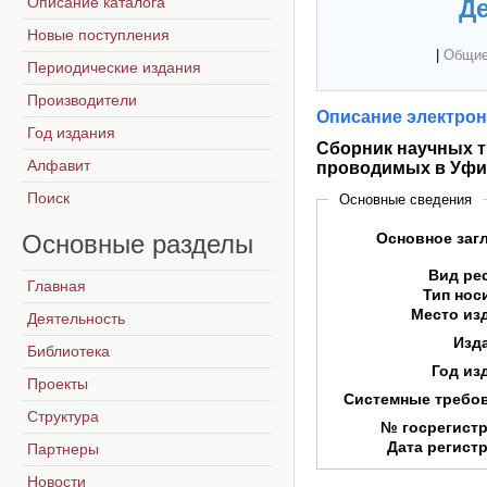
Описание каталога
Де
Новые поступления
|
Общие
Периодические издания
Производители
Описание электрон
Год издания
Сборник научных т
Алфавит
проводимых в Уфим
Поиск
Основные сведения
Основные
разделы
Основное заг
Вид ре
Главная
Тип нос
Место из
Деятельность
Изд
Библиотека
Год из
Проекты
Системные требо
Структура
№ госрегист
Дата регист
Партнеры
Новости