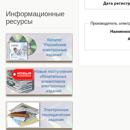
Дата регист
Информационные
ресурсы
Производитель электр
Наимено