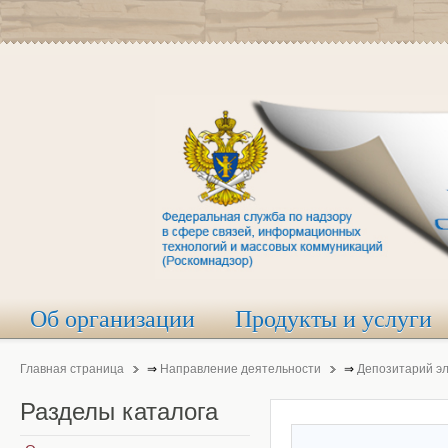
Об организации
Продукты и услуги
Главная страница
⇒
Направление деятельности
⇒
Депозитарий э
Разделы
каталога