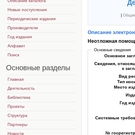
Описание каталога
Де
Новые поступления
|
Общие
Периодические издания
Производители
Описание электрон
Год издания
Неотложная помощь
Алфавит
Основные сведения
Поиск
Основное заг
Сведения, относя
Основные
разделы
к заг
Вид ре
Главная
Тип нос
Место из
Деятельность
Изд
Библиотека
Год из
Проекты
Структура
Системные требо
Партнеры
№ госрегист
Новости