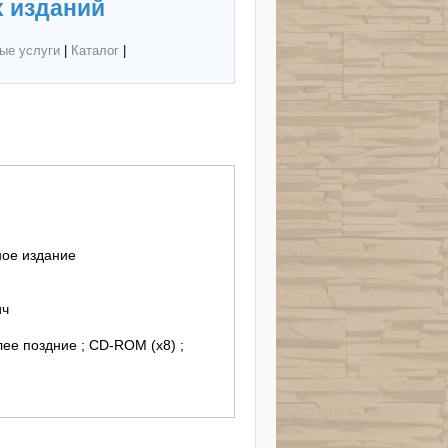
 изданий
ые услуги
|
Каталог
|
ное издание
ич
лее поздние ; CD-ROM (х8) ;