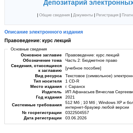
Депозитарий электронных
|
Общие сведения
|
Документы
|
Регистрация
|
Платн
Описание электронного издания
Правоведение: курс лекций
Основные сведения
Основное заглавие
Правоведение: курс лекций
Обозначение тома
Часть 2: Бюджетное право
Сведения, относящиеся
[учебное пособие]
к заглавию
Вид ресурса
Текстовое (символьное) электрон
Тип носителя
1 CD-R
Место издания
г. Саранск
Издатель
ИП Афанасьев Вячеслав Сергеев
Год издания
2021
512 Мб ; 10 Мб ; Windows XP и бо
Системные требования
интернет-браузер любой версии
№ госрегистрации
0322504557
Дата регистрации
03.06.2026