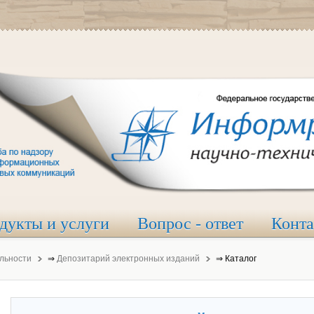
дукты и услуги
Вопрос - ответ
Конт
льности
⇒
Депозитарий электронных изданий
⇒
Каталог